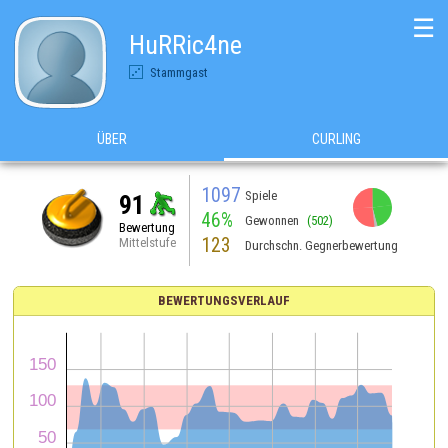
☰
HuRRic4ne
Stammgast
ÜBER
CURLING
1097
Spiele
91
46%
Gewonnen
(502)
Bewertung
123
Mittelstufe
Durchschn. Gegnerbewertung
BEWERTUNGSVERLAUF