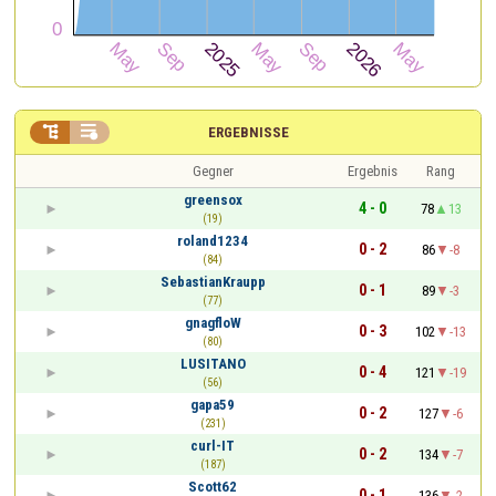


ERGEBNISSE
Gegner
Ergebnis
Rang
greensox
4 - 0
78
13
(19)
roland1234
0 - 2
86
-8
(84)
SebastianKraupp
0 - 1
89
-3
(77)
gnagfloW
0 - 3
102
-13
(80)
LUSITANO
0 - 4
121
-19
(56)
gapa59
0 - 2
127
-6
(231)
curl-IT
0 - 2
134
-7
(187)
Scott62
0 - 1
136
-2