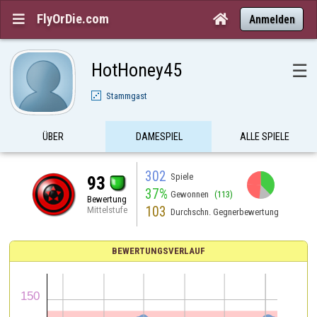
FlyOrDie.com


Anmelden
HotHoney45
☰
Stammgast
ÜBER
DAMESPIEL
ALLE SPIELE
302
Spiele
93
37%
Gewonnen
(113)
Bewertung
103
Mittelstufe
Durchschn. Gegnerbewertung
BEWERTUNGSVERLAUF