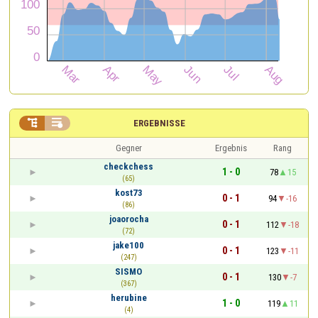


ERGEBNISSE
Gegner
Ergebnis
Rang
checkchess
1 - 0
78
15
(65)
kost73
0 - 1
94
-16
(86)
joaorocha
0 - 1
112
-18
(72)
jake100
0 - 1
123
-11
(247)
SISMO
0 - 1
130
-7
(367)
herubine
1 - 0
119
11
(4)