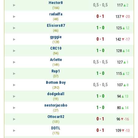
Hector8
0,5 - 0,5
117
2
(166)
radadfa
0 - 1
137
-20
(48)
Elisiors87
1 - 0
125
12
(46)
gyggie
0 - 1
142
-17
(128)
CRC10
1 - 0
128
14
(94)
Arlette
0,5 - 0,5
127
1
(149)
Rup1
1 - 0
115
12
(37)
Bottom Boy
0,5 - 0,5
107
8
(292)
dodgeball
1 - 0
94
13
(19)
nestorjacobo
1 - 0
80
14
(27)
Ottocar02
0 - 1
96
-16
(101)
DDTL
0 - 1
109
-13
(175)