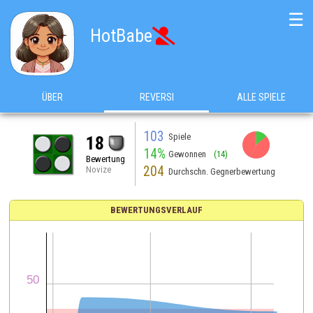
☰
HotBabe

ÜBER
REVERSI
ALLE SPIELE
103
Spiele
18
14%
Gewonnen
(14)
Bewertung
204
Novize
Durchschn. Gegnerbewertung
BEWERTUNGSVERLAUF