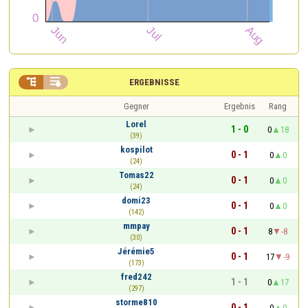


ERGEBNISSE
Gegner
Ergebnis
Rang
Lorel
1 - 0
0
18
(39)
kospilot
0 - 1
0
0
(24)
Tomas22
0 - 1
0
0
(24)
domi23
0 - 1
0
0
(142)
mmpay
0 - 1
8
-8
(30)
Jérémie5
0 - 1
17
-9
(173)
fred242
1 - 1
0
17
(297)
storme810
0 - 1
0
0