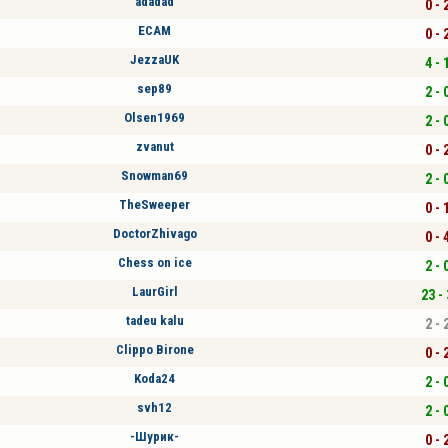
adadad
0 - 
ECAM
0 - 
JezzaUK
4 - 
sep89
2 - 
Olsen1969
2 - 
zvanut
0 - 
Snowman69
2 - 
TheSweeper
0 - 
DoctorZhivago
0 - 
Chess on ice
2 - 
LaurGirl
23 - 
tadeu kalu
2 - 
Clippo Birone
0 - 
Koda24
2 - 
svh12
2 - 
-Шурик-
0 - 