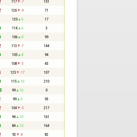
2
117
-7
151
2
126
-9
71
1
120
6
17
0
114
6
3
0
106
8
99
2
113
-7
144
0
105
8
94
1
108
-3
43
4
125
-17
107
0
115
10
210
3
99
16
0
2
99
0
93
2
104
-5
217
0
94
10
161
0
84
10
164
2
92
-8
82