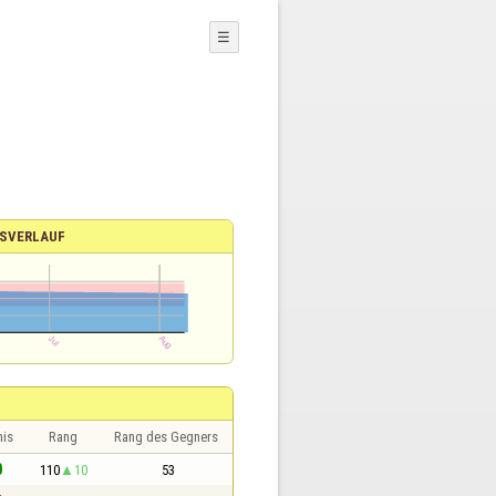
☰
SVERLAUF
nis
Rang
Rang des Gegners
0
110
10
53