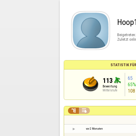
Hoop
Beigetreten
Zuletzt onli
STATISTIK FÜ
65
113
65
Bewertung
108
Mittelstufe


vor 2 Monaten