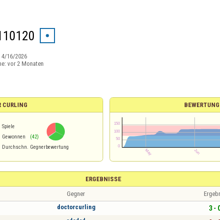
110120
:
4/16/2026
ne:
vor 2 Monaten
R CURLING
BEWERTUNG
Spiele
%
Gewonnen
(42)
Durchschn. Gegnerbewertung
ERGEBNISSE
Gegner
Ergeb
doctorcurling
3 - 