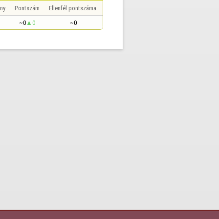
ny
Pontszám
Ellenfél pontszáma
~0
0
~0