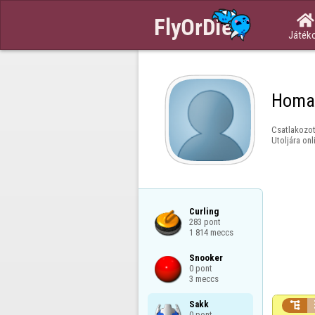

Játék
Homa
Csatlakozot
Utoljára onl
Curling

283 pont

1 814 meccs
Snooker

0 pont

3 meccs
Sakk


0 pont
