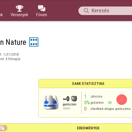



ok
Versenyek
Fórum
n Nature
t:
1/31/2018
ine:
4 hónapja
SAKK STATISZTIKA
1
játszma
~0
0%
győzelem
(0)
pontszám
0
Újonc
ellenfelek átlagos pontszáma

EREDMÉNYEK