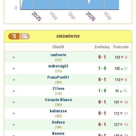


EREDMÉNYEK
Ellenfél
Eredmény
Pontszám
raulsorin
0 - 1
123
-8
(327)
mákvirág23
1 - 0
102
21
(215)
FranzPool01
0 - 1
110
-8
(290)
21love
1 - 0
91
19
(153)
Corazón Blanco
0 - 1
101
-10
(243)
balimizse
0 - 1
112
-11
(235)
Dodesz
0 - 1
127
-15
(149)
Bennie
0 - 1
145
-18