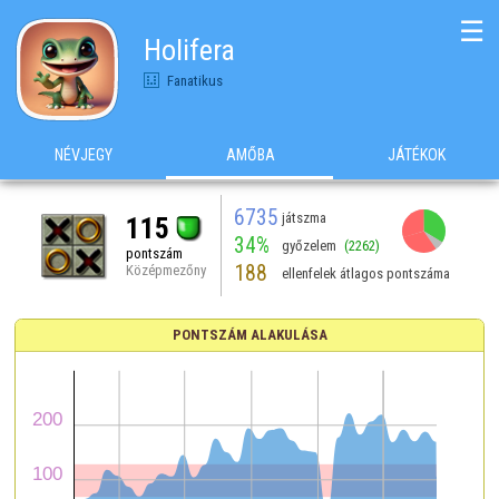
☰
Holifera
Fanatikus
NÉVJEGY
AMŐBA
JÁTÉKOK
6735
játszma
115
34%
győzelem
(2262)
pontszám
188
Középmezőny
ellenfelek átlagos pontszáma
PONTSZÁM ALAKULÁSA