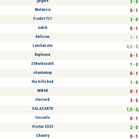
gvgal4
3 - 0
Melancia
0 - 1
Frodo1721
3 - 0
nakik
0 - 1
delicias
1 - 1
LetcheLete
0,5 - 0
Kaylease
0 - 1
23Barbosa55
1 - 0
chantumay
0 - 1
the killa bud
1 - 0
MWAK
0 - 1
Hector8
3 - 5
SALAZAR78
1,5 - 0
linconls
0 - 1
Visitar 2025
2 - 0
Chantry
0 - 1