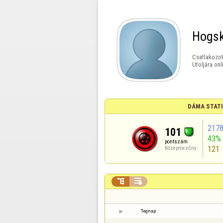
Hogsk
Csatlakozot
Utoljára onl
DÁMA STAT
217
101
43%
pontszám
121
Középmezőny


Tegnap