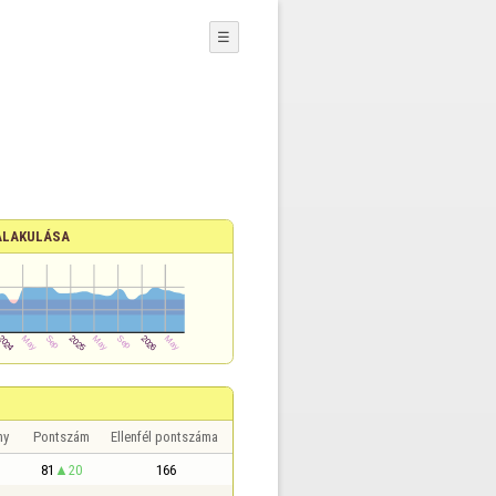
☰
ALAKULÁSA
ny
Pontszám
Ellenfél pontszáma
81
20
166