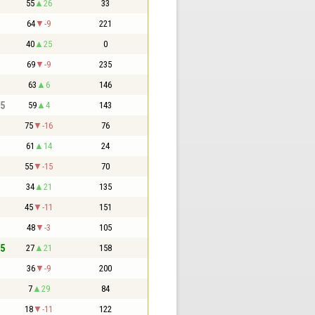
55
26
33
64
-9
221
40
25
0
69
-9
235
63
6
146
,5
59
4
143
75
-16
76
61
14
24
55
-15
70
34
21
135
45
-11
151
48
-3
105
,5
27
21
158
36
-9
200
7
29
84
18
-11
122