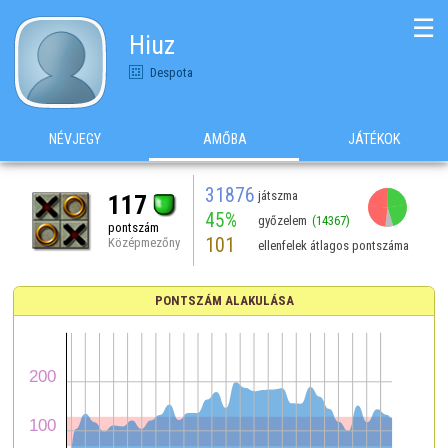
☰
Hiuz
Despota
NÉVJEGY
AMŐBA
JÁTÉKOK
31876
játszma
117
45%
győzelem
(14367)
pontszám
101
Középmezőny
ellenfelek átlagos pontszáma
PONTSZÁM ALAKULÁSA