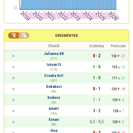


EREDMÉNYEK
Ellenfél
Eredmény
Pontszám
Julianna-08
0 - 2
153
-27
(111)
István13
1 - 0
135
18
(172)
Croatia Girl
1 - 0
111
24
(297)
Dobabuci
0 - 1
130
-18
(94)
Dodesz
1 - 1
135
-5
(59)
teta61
3 - 2
128
7
(135)
Estani
0,5 - 0,5
130
-2
(89)
-Dea-
0 - 2
155
-25