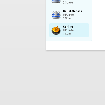
2 Spiele
Bullet-Schach

0 Punkte

1 Spiel
Curling

0 Punkte

1 Spiel