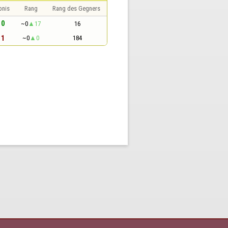
bnis
Rang
Rang des Gegners
 0
~0
17
16
 1
~0
0
184