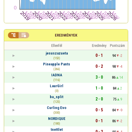


EREDMÉNYEK
Ellenfél
Eredmény
Pontszám
jesuszazueta
0 - 1
94
-2
(153)
Pineapple Pants
0 - 2
98
-4
(266)
IADNA
3 - 0
86
14
(116)
LaurGirl
1 - 0
84
2
(0)
ba_split
2 - 0
75
9
(125)
Curling Evo
0 - 5
84
-9
(300)
NORDIQUE
0 - 1
86
-2
(180)
tnettlet
0 - 2
90
-4