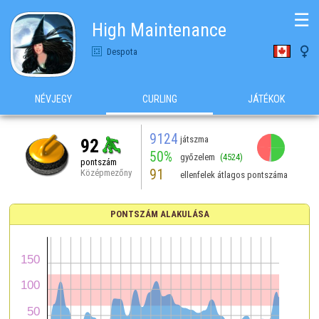
☰
High Maintenance

Despota
NÉVJEGY
CURLING
JÁTÉKOK
9124
játszma
92
50%
győzelem
(4524)
pontszám
91
Középmezőny
ellenfelek átlagos pontszáma
PONTSZÁM ALAKULÁSA