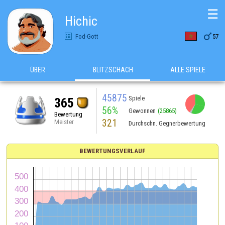
☰
Hichic

Fod-Gott
57
ÜBER
BLITZSCHACH
ALLE SPIELE
45875
Spiele
365
56%
Gewonnen
(25865)
Bewertung
321
Meister
Durchschn. Gegnerbewertung
BEWERTUNGSVERLAUF