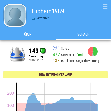
☰
Hichem1989
Anwärter
ÜBER
SCHACH
221
Spiele
143
47%
Gewonnen
(103)
Bewertung
133
Mittelstufe
Durchschn. Gegnerbewertung
BEWERTUNGSVERLAUF