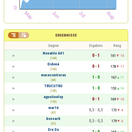


ERGEBNISSE
Gegner
Ergebnis
Rang
Novatito A01
0 - 1
161
-16
(164)
Didoné
0 - 1
178
-17
(166)
macecontreras
1 - 0
167
11
(64)
TRUCUTRU
1 - 0
153
14
(109)
agustineloy
0 - 1
169
-16
(159)
mar16
0,5 - 0,5
173
-4
(87)
bossach
0,5 - 0,5
179
-6
(35)
Ere Da
1 - 0
165
14