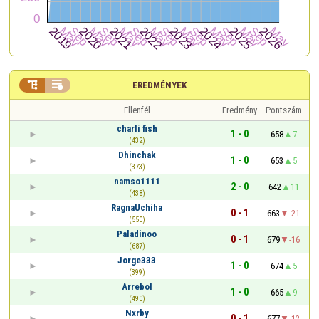


EREDMÉNYEK
Ellenfél
Eredmény
Pontszám
charli fish
1 - 0
658
7
(432)
Dhinchak
1 - 0
653
5
(373)
namso1111
2 - 0
642
11
(438)
RagnaUchiha
0 - 1
663
-21
(550)
Paladinoo
0 - 1
679
-16
(687)
Jorge333
1 - 0
674
5
(399)
Arrebol
1 - 0
665
9
(490)
Nxrby
0 - 1
677
-12