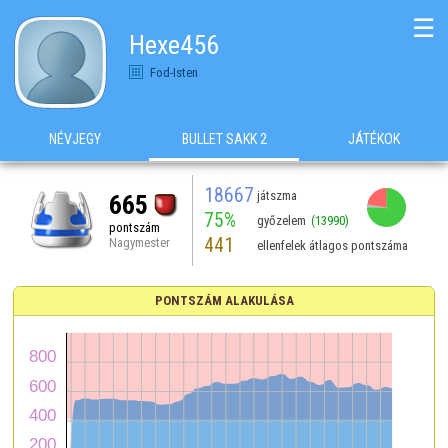
☰
Hexe456
Fod-Isten
NÉVJEGY
BULLET SAKK 2
JÁTÉKOK
18667
játszma
665
75%
győzelem
(13990)
pontszám
441
Nagymester
ellenfelek átlagos pontszáma
PONTSZÁM ALAKULÁSA