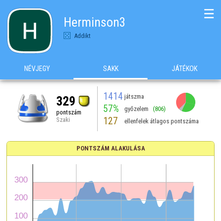
☰
Herminson3
Addikt
NÉVJEGY
SAKK
JÁTÉKOK
1414
játszma
329
57%
győzelem
(806)
pontszám
127
Szaki
ellenfelek átlagos pontszáma
PONTSZÁM ALAKULÁSA