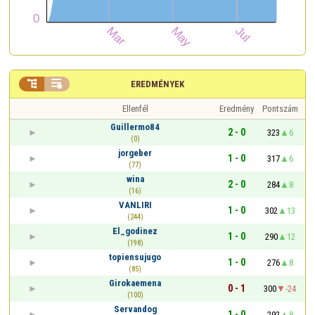


EREDMÉNYEK
Ellenfél
Eredmény
Pontszám
Guillermo84
2 - 0
323
6
(0)
jorgeber
1 - 0
317
6
(77)
wina
2 - 0
284
8
(16)
VANLIRI
1 - 0
302
13
(244)
El_godinez
1 - 0
290
12
(198)
topiensujugo
1 - 0
276
8
(85)
Girokaemena
0 - 1
300
-24
(100)
Servandog
1 - 0
292
8