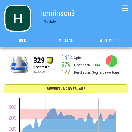
☰
Herminson3
Süchtler
ÜBER
SCHACH
ALLE SPIELE
1414
Spiele
329
57%
Gewonnen
(806)
Bewertung
127
Experte
Durchschn. Gegnerbewertung
BEWERTUNGSVERLAUF