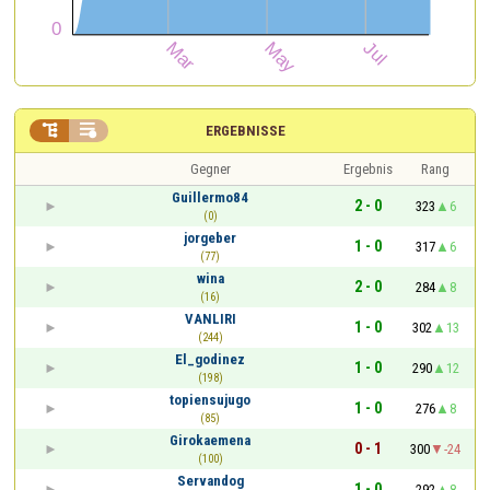


ERGEBNISSE
Gegner
Ergebnis
Rang
Guillermo84
2 - 0
323
6
(0)
jorgeber
1 - 0
317
6
(77)
wina
2 - 0
284
8
(16)
VANLIRI
1 - 0
302
13
(244)
El_godinez
1 - 0
290
12
(198)
topiensujugo
1 - 0
276
8
(85)
Girokaemena
0 - 1
300
-24
(100)
Servandog
1 - 0
292
8