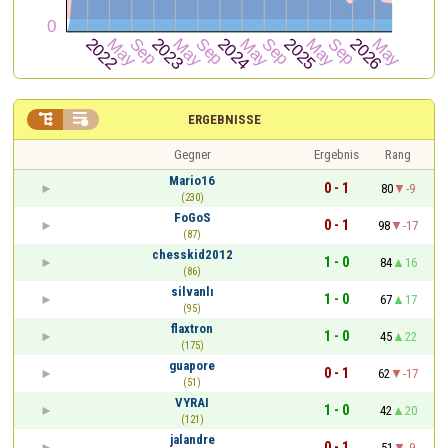


ERGEBNISSE
Gegner
Ergebnis
Rang
Mario16
0 - 1
80
-9
(230)
FoGoS
0 - 1
98
-17
(87)
chesskid2012
1 - 0
84
16
(86)
silvanlı
1 - 0
67
17
(95)
flaxtron
1 - 0
45
22
(175)
guapore
0 - 1
62
-17
(51)
VYRAI
1 - 0
42
20
(121)
jalandre
0 - 1
51
-9