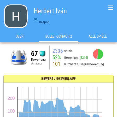
☰
Herbert Iván
Despot
ÜBER
BULLET-SCHACH 2
ALLE SPIELE
2336
Spiele
67
52%
Gewonnen
(1219)
Bewertung
101
Amateur
Durchschn. Gegnerbewertung
BEWERTUNGSVERLAUF