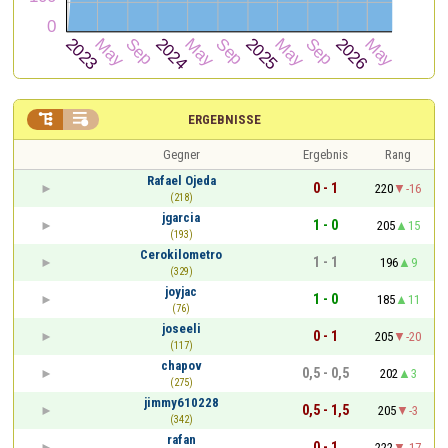


ERGEBNISSE
Gegner
Ergebnis
Rang
Rafael Ojeda
0 - 1
220
-16
(218)
jgarcia
1 - 0
205
15
(193)
Cerokilometro
1 - 1
196
9
(329)
joyjac
1 - 0
185
11
(76)
joseeli
0 - 1
205
-20
(117)
chapov
0,5 - 0,5
202
3
(275)
jimmy610228
0,5 - 1,5
205
-3
(342)
rafan
0 - 1
222
-17