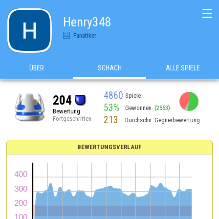
☰
Henry348
Fanatiker
ÜBER
SCHACH
ALLE SPIELE
4860
Spiele
204
53%
Gewonnen
(2553)
Bewertung
213
Fortgeschritten
Durchschn. Gegnerbewertung
BEWERTUNGSVERLAUF