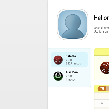
Helio
Csatlakozot
Utoljára onl
Ostábla

0 pont

5 327 meccs
8-as Pool

0 pont

1 meccs
