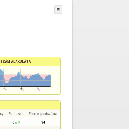
☰
SZÁM ALAKULÁSA
ny
Pontszám
Ellenfél pontszáma
0
0
34