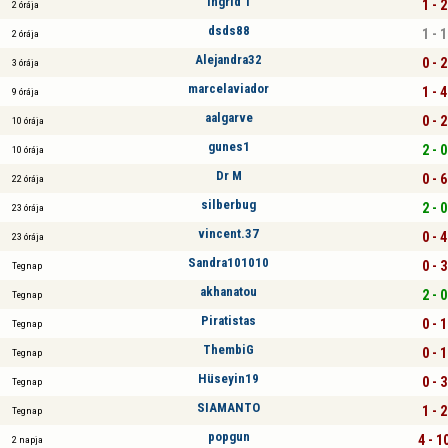
Ingrid 1
1 - 2
2 órája
dsds88
1 - 1
2 órája
Alejandra32
0 - 2
3 órája
marcelaviador
1 - 4
9 órája
aalgarve
0 - 2
10 órája
gunes1
2 - 0
10 órája
Dr M
0 - 6
22 órája
silberbug
2 - 0
23 órája
vincent.37
0 - 4
23 órája
Sandra101010
0 - 3
Tegnap
akhanatou
2 - 0
Tegnap
Piratistas
0 - 1
Tegnap
ThembiG
0 - 1
Tegnap
Hüseyin19
0 - 3
Tegnap
SIAMANTO
1 - 2
Tegnap
popgun
4 - 1
2 napja