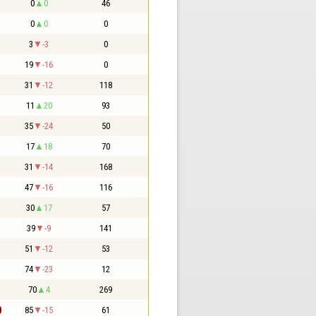
0
0
46
0
0
0
3
-3
0
19
-16
0
31
-12
118
11
20
93
35
-24
50
17
18
70
31
-14
168
47
-16
116
30
17
57
39
-9
141
51
-12
53
74
-23
12
70
4
269
0
85
-15
61