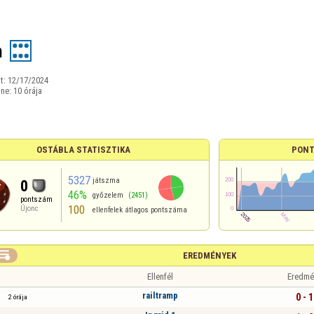
n
t:
12/17/2024
ine:
10 órája
OSTÁBLA STATISZTIKA
PONT
5327
játszma
0
46%
győzelem
(2451)
pontszám
100
Újonc
ellenfelek átlagos pontszáma

EREDMÉNYEK
Ellenfél
Eredmé
railtramp
0 - 1
2 órája