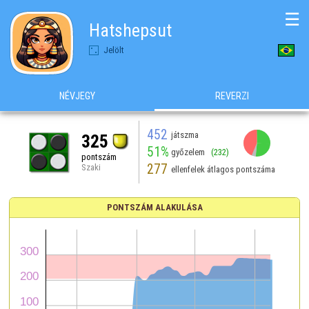
☰
Hatshepsut
Jelölt
NÉVJEGY
REVERZI
452
játszma
325
51%
győzelem
(232)
pontszám
277
Szaki
ellenfelek átlagos pontszáma
PONTSZÁM ALAKULÁSA