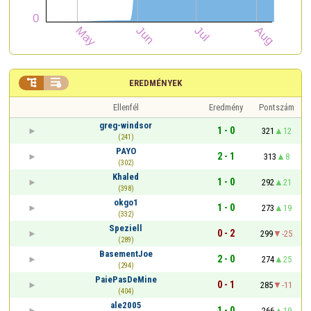


EREDMÉNYEK
Ellenfél
Eredmény
Pontszám
greg-windsor
1 - 0
321
12
(241)
PAYO
2 - 1
313
8
(302)
Khaled
1 - 0
292
21
(398)
okgo1
1 - 0
273
19
(332)
Speziell
0 - 2
299
-25
(289)
BasementJoe
2 - 0
274
25
(294)
PaiePasDeMine
0 - 1
285
-11
(404)
ale2005
1 - 0
266
19