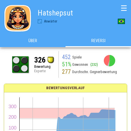
☰
Hatshepsut
Anwärter
ÜBER
REVERSI
452
Spiele
326
51%
Gewonnen
(232)
Bewertung
277
Experte
Durchschn. Gegnerbewertung
BEWERTUNGSVERLAUF