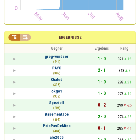


ERGEBNISSE
Gegner
Ergebnis
Rang
greg-windsor
1 - 0
321
12
(241)
PAYO
2 - 1
313
8
(302)
Khaled
1 - 0
292
21
(398)
okgo1
1 - 0
273
19
(332)
Speziell
0 - 2
299
-25
(289)
BasementJoe
2 - 0
274
25
(294)
PaiePasDeMine
0 - 1
285
-11
(404)
ale2005
1 - 0
266
19