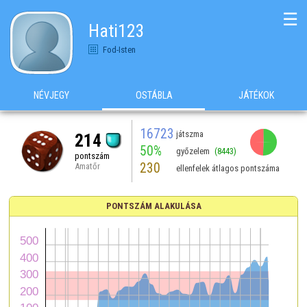
☰
Hati123
Fod-Isten
NÉVJEGY
OSTÁBLA
JÁTÉKOK
16723
játszma
214
50%
győzelem
(8443)
pontszám
230
Amatőr
ellenfelek átlagos pontszáma
PONTSZÁM ALAKULÁSA