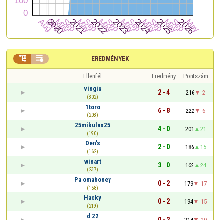


EREDMÉNYEK
Ellenfél
Eredmény
Pontszám
vingiu
2 - 4
216
-2
(302)
1toro
6 - 8
222
-6
(203)
25mikulas25
4 - 0
201
21
(190)
Den's
2 - 0
186
15
(162)
winart
3 - 0
162
24
(237)
Palomahoney
0 - 2
179
-17
(158)
Hacky
0 - 2
194
-15
(219)
d 22
0 - 2
214
-20