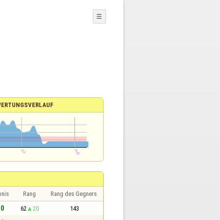
☰
WERTUNGSVERLAUF
bnis
Rang
Rang des Gegners
 0
62
20
143