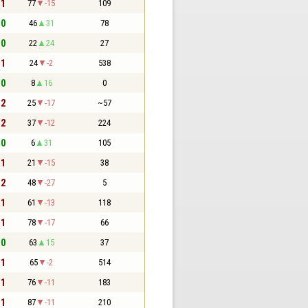
 1
77
-15
109
 0
46
31
78
 0
22
24
27
 1
24
-2
538
 0
8
16
0
 2
25
-17
~57
 2
37
-12
224
 0
6
31
105
 1
21
-15
38
 2
48
-27
5
 1
61
-13
118
 1
78
-17
66
 0
63
15
37
 1
65
-2
514
 1
76
-11
183
 1
87
-11
210