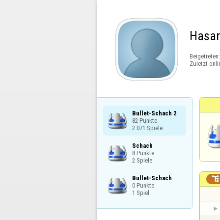
Hasa
Beigetreten
Zuletzt onli
Bullet-Schach 2

82 Punkte

2.071 Spiele
Schach

8 Punkte

2 Spiele
Bullet-Schach


0 Punkte

1 Spiel