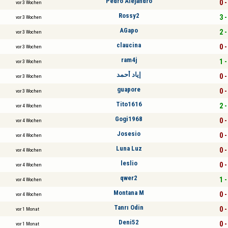
Pedro Alejandro
0 -
vor 3 Wochen
Rossy2
3 -
vor 3 Wochen
AGapo
2 -
vor 3 Wochen
claucina
0 -
vor 3 Wochen
ram4j
1 -
vor 3 Wochen
إياد أحمد
0 -
vor 3 Wochen
guapore
0 -
vor 3 Wochen
Tito1616
2 -
vor 4 Wochen
Gogi1968
0 -
vor 4 Wochen
Josesio
0 -
vor 4 Wochen
Luna Luz
0 -
vor 4 Wochen
leslio
0 -
vor 4 Wochen
qwer2
1 -
vor 4 Wochen
Montana M
0 -
vor 4 Wochen
Tanrı Odin
0 -
vor 1 Monat
Deni52
0 -
vor 1 Monat