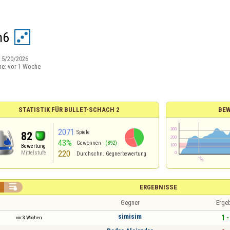
n6
:
5/20/2026
ne:
vor 1 Woche
STATISTIK FÜR BULLET-SCHACH 2
BE
2071
Spiele
82
43%
Gewonnen
(892)
Bewertung
220
Mittelstufe
Durchschn. Gegnerbewertung

ERGEBNISSE
Gegner
Erge
simisim
1 -
vor 3 Wochen