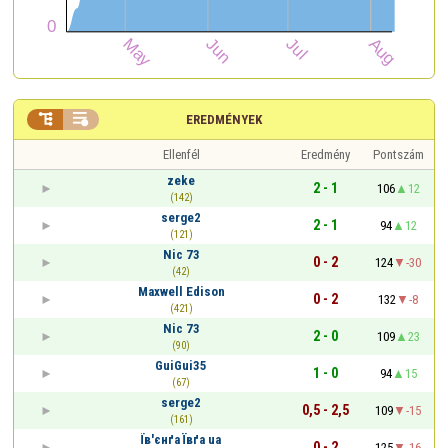


EREDMÉNYEK
Ellenfél
Eredmény
Pontszám
zeke
2 - 1
106
12
(142)
serge2
2 - 1
94
12
(121)
Nic 73
0 - 2
124
-30
(42)
Maxwell Edison
0 - 2
132
-8
(421)
Nic 73
2 - 0
109
23
(90)
GuiGui35
1 - 0
94
15
(67)
serge2
0,5 - 2,5
109
-15
(161)
Їв'єнґа Ївґа ua
0 - 2
125
-16