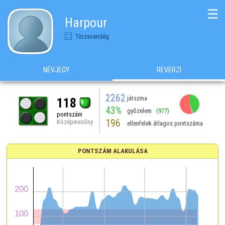
☰
Harpour
Törzsvendég
NÉVJEGY
REVERZI
2262
játszma
118
43%
győzelem
(977)
pontszám
196
Középmezőny
ellenfelek átlagos pontszáma
PONTSZÁM ALAKULÁSA