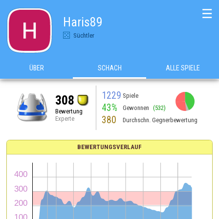
☰
Haris89
Süchtler
ÜBER
SCHACH
ALLE SPIELE
1229
Spiele
308
43%
Gewonnen
(532)
Bewertung
380
Experte
Durchschn. Gegnerbewertung
BEWERTUNGSVERLAUF