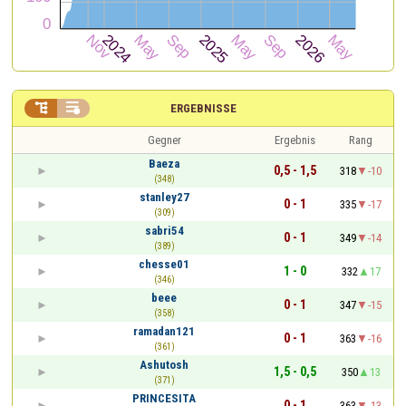


ERGEBNISSE
Gegner
Ergebnis
Rang
Baeza
0,5 - 1,5
318
-10
(348)
stanley27
0 - 1
335
-17
(309)
sabri54
0 - 1
349
-14
(389)
chesse01
1 - 0
332
17
(346)
beee
0 - 1
347
-15
(358)
ramadan121
0 - 1
363
-16
(361)
Ashutosh
1,5 - 0,5
350
13
(371)
PRINCESITA
0 - 1
363
-13