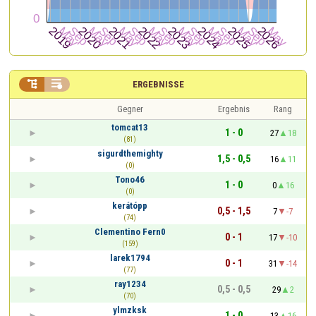


ERGEBNISSE
Gegner
Ergebnis
Rang
tomcat13
1 - 0
27
18
(81)
sigurdthemighty
1,5 - 0,5
16
11
(0)
Tono46
1 - 0
0
16
(0)
kerátópp
0,5 - 1,5
7
-7
(74)
Clementino Fern0
0 - 1
17
-10
(159)
larek1794
0 - 1
31
-14
(77)
ray1234
0,5 - 0,5
29
2
(70)
ylmzksk
1 - 0
13
16