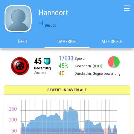
☰
Hanndort
Despot
ÜBER
DAMESPIEL
ALLE SPIELE
17633
Spiele
45
45%
Gewonnen
(8017)
Bewertung
40
Amateur
Durchschn. Gegnerbewertung
BEWERTUNGSVERLAUF