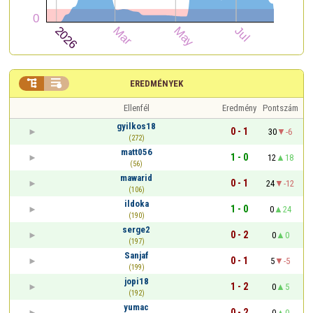


EREDMÉNYEK
Ellenfél
Eredmény
Pontszám
gyilkos18
0 - 1
30
-6
(272)
matt056
1 - 0
12
18
(56)
mawarid
0 - 1
24
-12
(106)
ildoka
1 - 0
0
24
(190)
serge2
0 - 2
0
0
(197)
Sanjaf
0 - 1
5
-5
(199)
jopi18
1 - 2
0
5
(192)
yumac
0 - 2
0
0