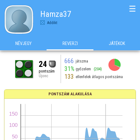
☰
Hamza37
Addikt
NÉVJEGY
REVERZI
JÁTÉKOK
666
játszma
24
31%
győzelem
(204)
pontszám
133
Újonc
ellenfelek átlagos pontszáma
PONTSZÁM ALAKULÁSA