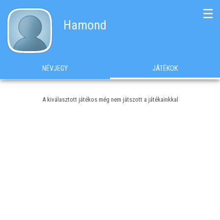
☰
Hamond
NÉVJEGY
JÁTÉKOK
A kiválasztott játékos még nem játszott a játékainkkal