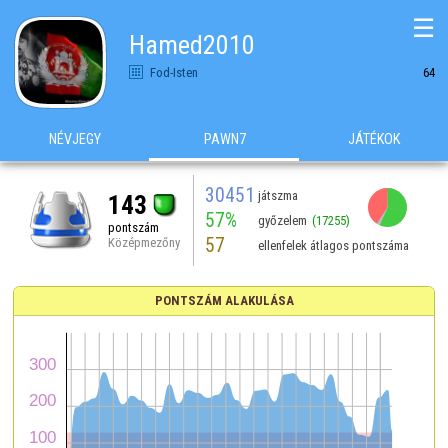
☰
Hamed2010
Fod-Isten
64
NÉVJEGY
PAWN7
JÁTÉKOK
30451
játszma
143
57%
győzelem
(17255)
pontszám
57
Középmezőny
ellenfelek átlagos pontszáma
PONTSZÁM ALAKULÁSA