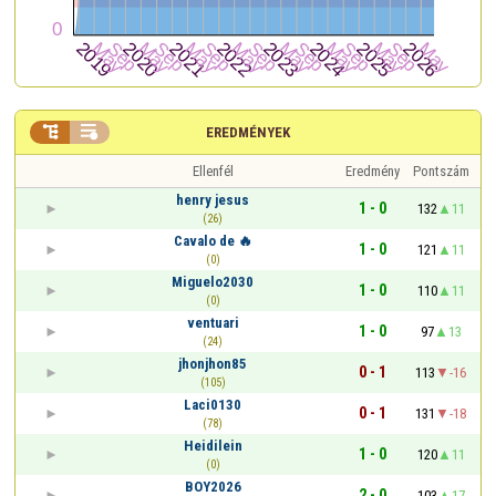


EREDMÉNYEK
Ellenfél
Eredmény
Pontszám
henry jesus
1 - 0
132
11
(26)
Cavalo de 🔥
1 - 0
121
11
(0)
Miguelo2030
1 - 0
110
11
(0)
ventuari
1 - 0
97
13
(24)
jhonjhon85
0 - 1
113
-16
(105)
Laci0130
0 - 1
131
-18
(78)
Heidilein
1 - 0
120
11
(0)
BOY2026
2 - 0
103
17