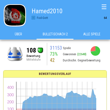
☰
Hamed2010
Fod-Gott
64
ÜBER
BULLET-SCHACH 2
ALLE SPIELE
31153
Spiele
108
73%
Gewonnen
(22648)
Bewertung
42
Mittelstufe
Durchschn. Gegnerbewertung
BEWERTUNGSVERLAUF