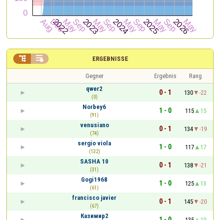


ERGEBNISSE
Gegner
Ergebnis
Rang
qwer2
0 - 1
130
-22
(0)
Norbey6
1 - 0
115
15
(91)
venusiano
0 - 1
134
-19
(74)
sergio viola
1 - 0
117
17
(132)
SASHA 10
0 - 1
138
-21
(31)
Gogi1968
1 - 0
125
13
(61)
francisco javier
0 - 1
145
-20
(67)
Казимир2
1 - 0
135
10