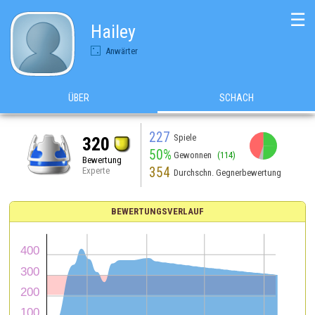
☰
Hailey
Anwärter
ÜBER
SCHACH
227
Spiele
320
50%
Gewonnen
(114)
Bewertung
354
Experte
Durchschn. Gegnerbewertung
BEWERTUNGSVERLAUF