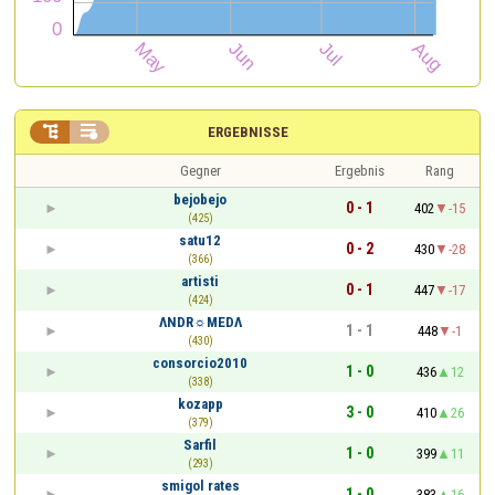


ERGEBNISSE
Gegner
Ergebnis
Rang
bejobejo
0 - 1
402
-15
(425)
satu12
0 - 2
430
-28
(366)
artisti
0 - 1
447
-17
(424)
ΛNDR☼MEDΛ
1 - 1
448
-1
(430)
consorcio2010
1 - 0
436
12
(338)
kozapp
3 - 0
410
26
(379)
Sarfil
1 - 0
399
11
(293)
smigol rates
1 - 0
383
16