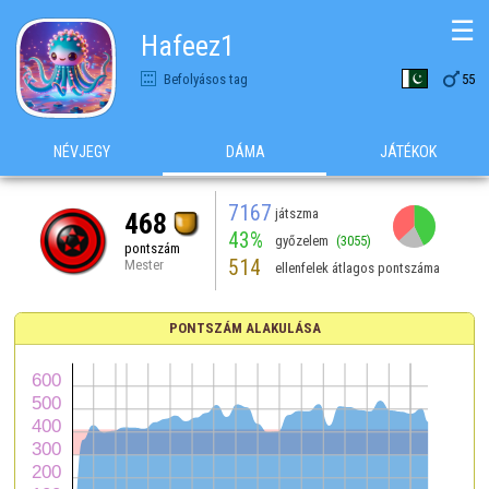
☰
Hafeez1

Befolyásos tag
55
NÉVJEGY
DÁMA
JÁTÉKOK
7167
játszma
468
43%
győzelem
(3055)
pontszám
514
Mester
ellenfelek átlagos pontszáma
PONTSZÁM ALAKULÁSA