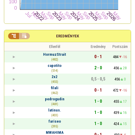


EREDMÉNYEK
Ellenfél
Eredmény
Pontszám
HormuzStrait
0 - 1
484
-16
(482)
capotito
2 - 0
456
28
(514)
2x2
0,5 - 0,5
456
0
(455)
filali
0 - 1
472
-16
(462)
pedrogudin
1 - 0
455
17
(469)
latinus.
1 - 0
439
16
(433)
fariseo
1 - 0
424
15
(395)
MWAHIMA
0 - 1
430
-6