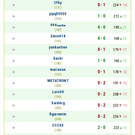
Cfky
0 - 1
224
-14
(171)
jojoj55555
1 - 0
212
12
(210)
محمد094
4 - 0
190
22
(187)
Emin014
4 - 0
168
22
(161)
yanbastien
0 - 1
179
-11
(202)
hachi
1 - 0
166
13
(183)
mariasun
0 - 1
178
-12
(167)
METATRON7
0 - 2
191
-13
(260)
Luis50
0 - 2
208
-17
(190)
SaidArg
0 - 2
223
-15
(253)
figaromim
0 - 2
236
-13
(300)
CCC63
2 - 0
223
13
(159)