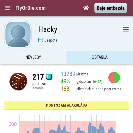
FlyOrDie.com


Bejelentkezés
Hacky
☰
Despota
NÉVJEGY
OSTÁBLA
13289
játszma
217
49%
győzelem
(6464)
pontszám
168
Amatőr
ellenfelek átlagos pontszáma
PONTSZÁM ALAKULÁSA