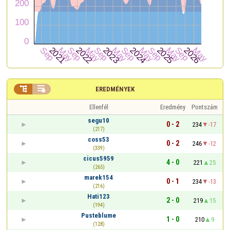


EREDMÉNYEK
Ellenfél
Eredmény
Pontszám
segu10
0 - 2
234
-17
(217)
coss53
0 - 2
246
-12
(339)
cicus5959
4 - 0
221
25
(265)
marek154
0 - 1
234
-13
(216)
Hati123
2 - 0
219
15
(194)
Pusteblume
1 - 0
210
9
(128)