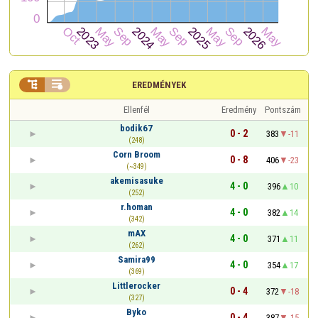


EREDMÉNYEK
Ellenfél
Eredmény
Pontszám
bodik67
0 - 2
383
-11
(248)
Corn Broom
0 - 8
406
-23
(~349)
akemisasuke
4 - 0
396
10
(252)
r.homan
4 - 0
382
14
(342)
mAX
4 - 0
371
11
(262)
Samira99
4 - 0
354
17
(369)
Littlerocker
0 - 4
372
-18
(327)
Byko
0 - 4
387
-15