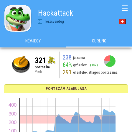
☰
Hackattack
Törzsvendég
NÉVJEGY
CURLING
238
játszma
321
64%
győzelem
(152)
pontszám
291
Profi
ellenfelek átlagos pontszáma
PONTSZÁM ALAKULÁSA