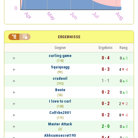


ERGEBNISSE
Gegner
Ergebnis
Rang
curling game
0 - 4
0
0
(118)
Squiquagg
0 - 3
4
-4
(99)
crudeoil
1 - 1
0
4
(192)
Bente
0 - 2
0
0
(56)
I love to curl
0 - 2
2
-2
(158)
Colfrbn2001
0 - 2
8
-6
(119)
Master Attack
2 - 0
0
8
(3)
Ahhsumsecret195
0 - 4
0
0