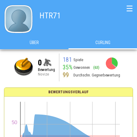
☰
HTR71
ÜBER
CURLING
181
Spiele
0
35%
Gewonnen
(63)
Bewertung
99
Novize
Durchschn. Gegnerbewertung
BEWERTUNGSVERLAUF