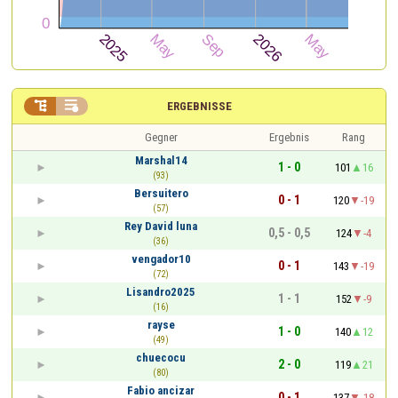


ERGEBNISSE
Gegner
Ergebnis
Rang
Marshal14
1 - 0
101
16
(93)
Bersuitero
0 - 1
120
-19
(57)
Rey David luna
0,5 - 0,5
124
-4
(36)
vengador10
0 - 1
143
-19
(72)
Lisandro2025
1 - 1
152
-9
(16)
rayse
1 - 0
140
12
(49)
chuecocu
2 - 0
119
21
(80)
Fabio ancizar
0 - 1
137
-18