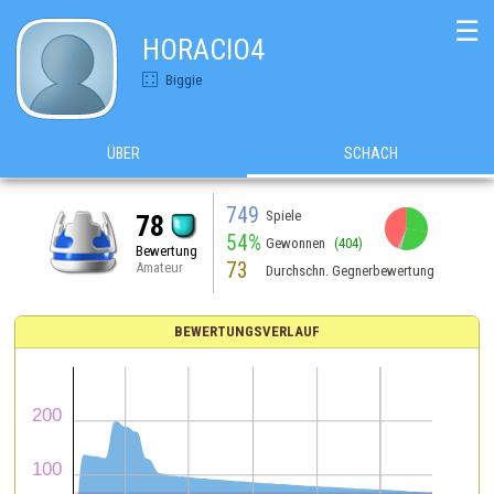
☰
HORACIO4
Biggie
ÜBER
SCHACH
749
Spiele
78
54%
Gewonnen
(404)
Bewertung
73
Amateur
Durchschn. Gegnerbewertung
BEWERTUNGSVERLAUF