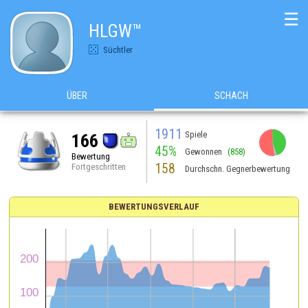
☰
HLGW™
Süchtler
ÜBER
SCHACH
1911
Spiele
166
45%
Gewonnen
(858)
Bewertung
158
Fortgeschritten
Durchschn. Gegnerbewertung
BEWERTUNGSVERLAUF