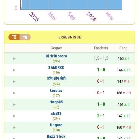


ERGEBNISSE
Gegner
Ergebnis
Rang
BiririBororo
1,5 - 1,5
160
6
(235)
SAMIRKO
1 - 0
144
16
(150)
टॉम और जेरी
0 - 1
147
-3
(554)
kiustav
0 - 1
166
-19
(107)
Hugo05
1 - 0
161
5
(~8)
ska83
2 - 1
142
19
(274)
Ungaro
0 - 1
160
-18
(118)
Razz Slick
1 - 0
142
18