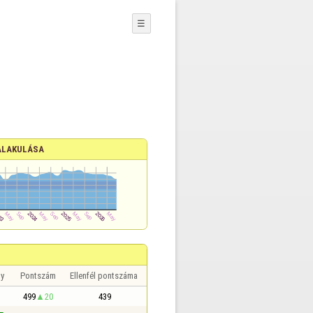
☰
ALAKULÁSA
y
Pontszám
Ellenfél pontszáma
499
20
439