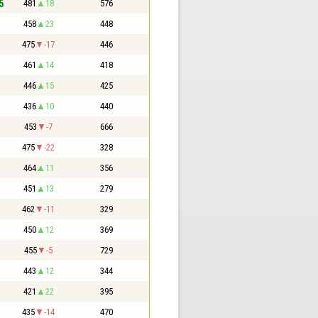
5
481
18
576
458
23
448
475
-17
446
461
14
418
446
15
425
436
10
440
453
-7
666
475
-22
328
464
11
356
451
13
279
462
-11
329
450
12
369
455
-5
729
443
12
344
421
22
395
435
-14
470