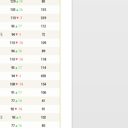
129
14
83
103
26
135
110
-7
339
93
17
112
,5
94
-1
72
110
-16
109
94
16
89
110
-16
118
93
17
114
94
-1
693
108
-14
154
91
17
106
77
14
41
93
-16
91
,5
93
0
102
77
16
85