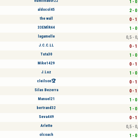
humilhador22
1 - 0
aldocol45
2 - 0
the wall
0 - 1
33EMİR44
1 - 0
lagamelle
0,5 - 0
J.C.C.LL
0 - 1
Tuta30
1 - 0
Mike1429
0 - 1
J.Luz
1 - 0
cleilson🏆
0 - 1
Silas Bezerra
0 - 1
Manuel21
1 - 0
bertrand32
1 - 0
Seva449
0 - 1
Arlette
0,5 - 0
olcoach
1 - 0