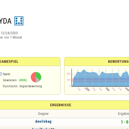
YDA
:
12/24/2020
ne:
vor 1 Monat
 DAMESPIEL
BEWERTUNG
3
Spiele
Gewonnen
(4826)
Durchschn. Gegnerbewertung
ERGEBNISSE
Gegner
Ergebn
devilsbag
1 - 0