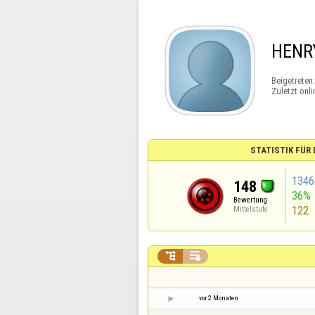
HENR
Beigetreten
Zuletzt onli
STATISTIK FÜR
1346
148
36%
Bewertung
122
Mittelstufe


vor 2 Monaten