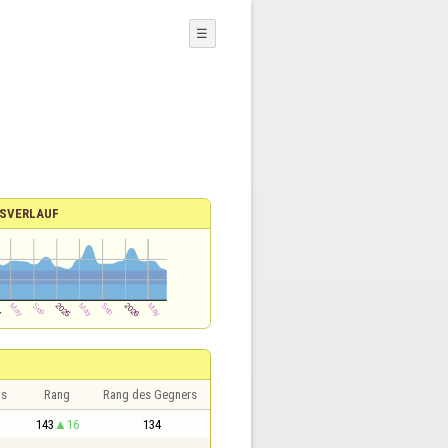
☰
SVERLAUF
is
Rang
Rang des Gegners
143
16
134