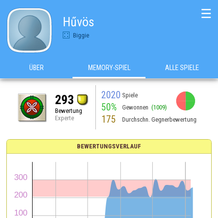
☰
Hűvös
Biggie
ÜBER
MEMORY-SPIEL
ALLE SPIELE
2020
Spiele
293
50%
Gewonnen
(1009)
Bewertung
175
Experte
Durchschn. Gegnerbewertung
BEWERTUNGSVERLAUF