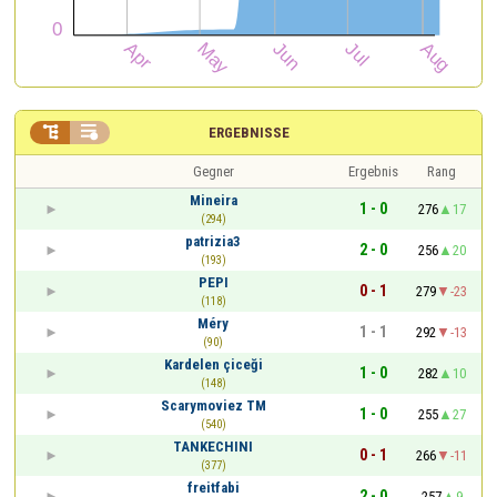


ERGEBNISSE
Gegner
Ergebnis
Rang
Mineira
1 - 0
276
17
(294)
patrizia3
2 - 0
256
20
(193)
PEPI
0 - 1
279
-23
(118)
Méry
1 - 1
292
-13
(90)
Kardelen çiceği
1 - 0
282
10
(148)
Scarymoviez TM
1 - 0
255
27
(540)
TANKECHINI
0 - 1
266
-11
(377)
freitfabi
2 - 0
257
9