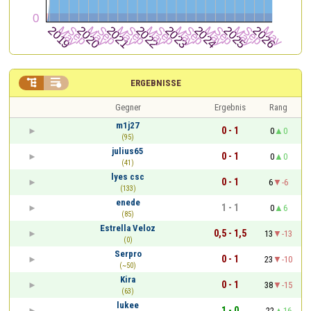


ERGEBNISSE
Gegner
Ergebnis
Rang
m1j27
0 - 1
0
0
(95)
julius65
0 - 1
0
0
(41)
lyes csc
0 - 1
6
-6
(133)
enede
1 - 1
0
6
(85)
Estrella Veloz
0,5 - 1,5
13
-13
(0)
Serpro
0 - 1
23
-10
(~50)
Kira
0 - 1
38
-15
(63)
lukee
1 - 0
22
16