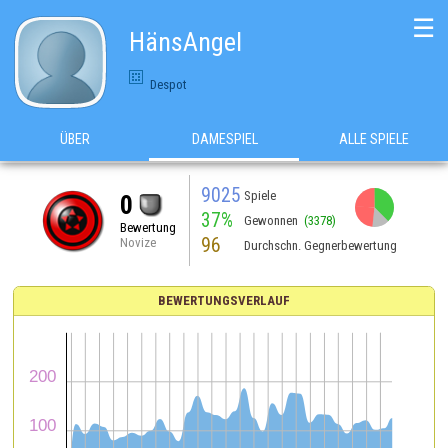
☰
HänsAngel
Despot
ÜBER
DAMESPIEL
ALLE SPIELE
9025
Spiele
0
37%
Gewonnen
(3378)
Bewertung
96
Novize
Durchschn. Gegnerbewertung
BEWERTUNGSVERLAUF