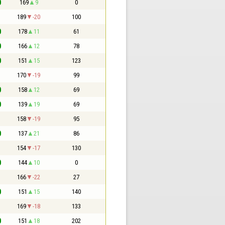
0
169
9
0
1
189
-20
100
0
178
11
61
0
166
12
78
0
151
15
123
1
170
-19
99
0
158
12
69
0
139
19
69
1
158
-19
95
0
137
21
86
1
154
-17
130
0
144
10
0
1
166
-22
27
0
151
15
140
1
169
-18
133
0
151
18
202