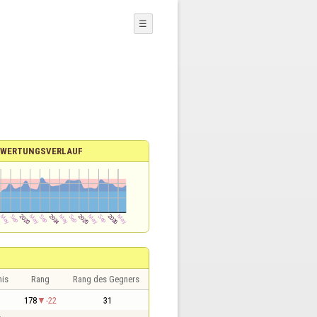
☰
EWERTUNGSVERLAUF
nis
Rang
Rang des Gegners
1
178
-22
31