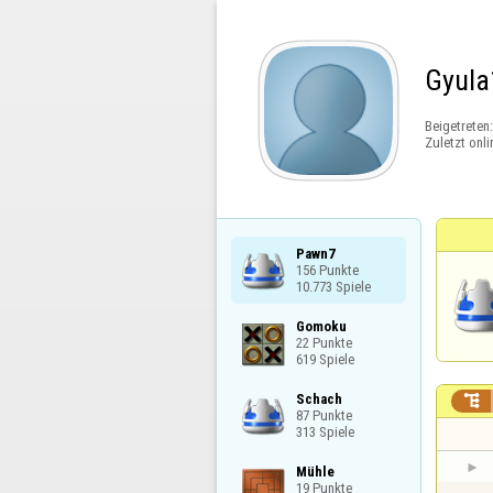
Gyula
Beigetreten
Zuletzt onli
Pawn7

156 Punkte

10.773 Spiele
Gomoku

22 Punkte

619 Spiele
Schach


87 Punkte

313 Spiele
Mühle

19 Punkte
