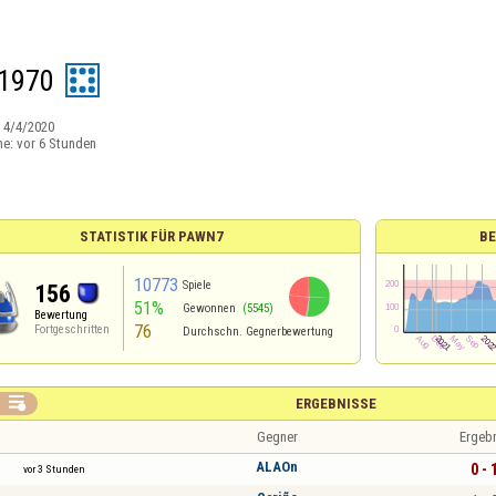
1970
:
4/4/2020
ne:
vor 6 Stunden
STATISTIK FÜR PAWN7
B
10773
Spiele
156
51%
Gewonnen
(5545)
Bewertung
76
Fortgeschritten
Durchschn. Gegnerbewertung

ERGEBNISSE
Gegner
Ergeb
ALAOn
0 - 
vor 3 Stunden