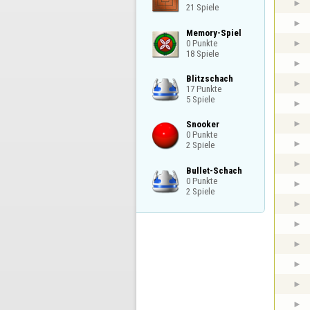
21 Spiele
Memory-Spiel

0 Punkte

18 Spiele
Blitzschach

17 Punkte

5 Spiele
Snooker

0 Punkte

2 Spiele
Bullet-Schach

0 Punkte

2 Spiele