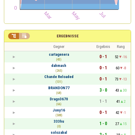


ERGEBNISSE
Gegner
Ergebnis
Rang
cartagenera
0 - 1
52
-16
(43)
dahmash
0 - 1
60
-8
(265)
Chande Reloaded
0 - 1
73
-13
(131)
BRANDON77
3 - 0
43
30
(68)
Drago3670
1 - 1
41
2
(66)
Jony16
0 - 1
42
-1
(588)
333hu
1 - 0
27
15
(0)
solozabal
2 - 1
19
8