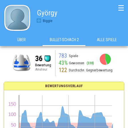
☰
György
Biggie
ÜBER
BULLET-SCHACH 2
ALLE SPIELE
783
Spiele
36
43%
Gewonnen
(338)
Bewertung
122
Amateur
Durchschn. Gegnerbewertung
BEWERTUNGSVERLAUF