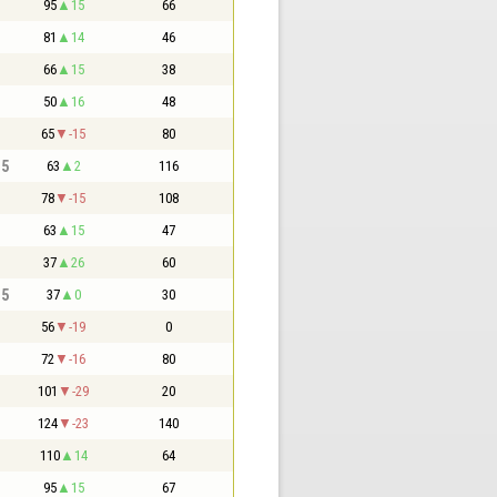
95
15
66
81
14
46
66
15
38
50
16
48
65
-15
80
,5
63
2
116
78
-15
108
63
15
47
37
26
60
,5
37
0
30
56
-19
0
72
-16
80
101
-29
20
124
-23
140
110
14
64
95
15
67