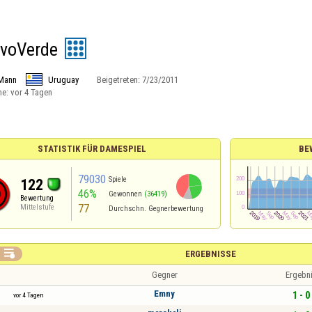
voVerde
Mann
Uruguay
Beigetreten:
7/23/2011
ne:
vor 4 Tagen
STATISTIK FÜR DAMESPIEL
BE
79030
Spiele
122
46%
Gewonnen
(36419)
Bewertung
77
Mittelstufe
Durchschn. Gegnerbewertung

ERGEBNISSE
Gegner
Ergebn
Emny
1 - 0
vor 4 Tagen