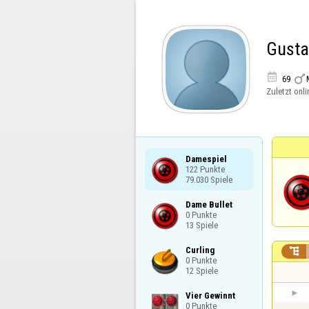
Gusta


69
Zuletzt onli
Damespiel

122 Punkte

79.030 Spiele
Dame Bullet

0 Punkte

13 Spiele
Curling


0 Punkte

12 Spiele
Vier Gewinnt

0 Punkte
