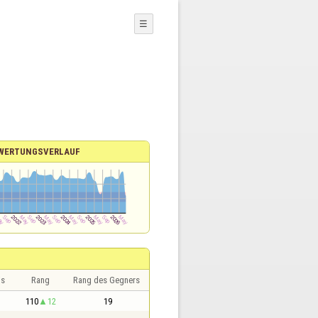
☰
WERTUNGSVERLAUF
is
Rang
Rang des Gegners
110
12
19