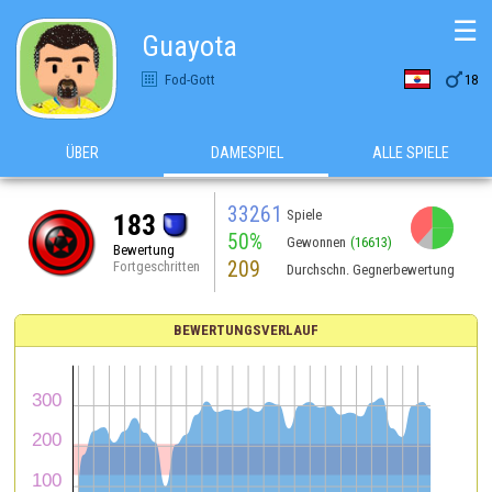
☰
Guayota

Fod-Gott
18
ÜBER
DAMESPIEL
ALLE SPIELE
33261
Spiele
183
50%
Gewonnen
(16613)
Bewertung
209
Fortgeschritten
Durchschn. Gegnerbewertung
BEWERTUNGSVERLAUF