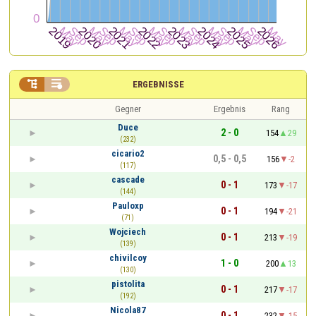


ERGEBNISSE
Gegner
Ergebnis
Rang
Duce
2 - 0
154
29
(232)
cicario2
0,5 - 0,5
156
-2
(117)
cascade
0 - 1
173
-17
(144)
Pauloxp
0 - 1
194
-21
(71)
Wojciech
0 - 1
213
-19
(139)
chivilcoy
1 - 0
200
13
(130)
pistolita
0 - 1
217
-17
(192)
Nicola87
0 - 1
232
-15