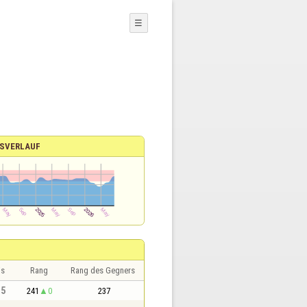
☰
SVERLAUF
is
Rang
Rang des Gegners
,5
241
0
237