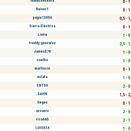
ihatecheckers
0 - 1
Rainer1
0 - 1
pagis13006
0,5 - 1
Sierra Eléctrica
0 - 1
Liena
1 - 0
freddy gonzalez
2,5 - 1
James578
1 - 0
coelho
1 - 0
martincin
0 - 1
milafa
1 - 0
CNT50
2 - 0
SAHN
1,5 - 2
Geges
0 - 1
azzaniv
2 - 0
rico665
2 - 1
LUIS024
1 - 0