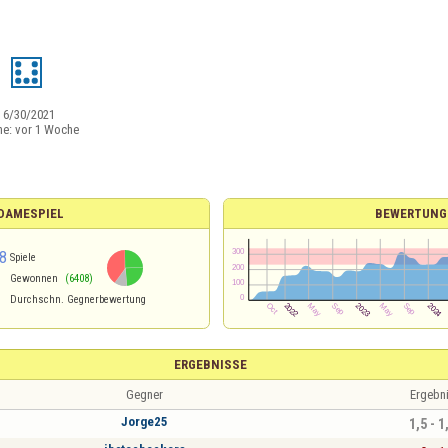
V
:
6/30/2021
ne:
vor 1 Woche
 DAMESPIEL
BEWERTUNG
8
Spiele
Gewonnen
(6408)
Durchschn. Gegnerbewertung
ERGEBNISSE
Gegner
Ergebn
Jorge25
1,5 - 1