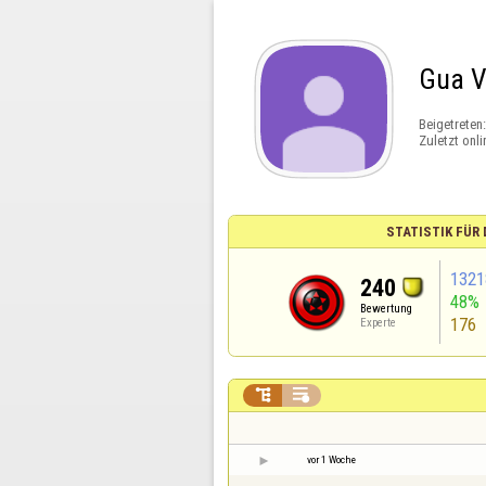
Gua 
Beigetreten
Zuletzt onli
STATISTIK FÜR
1321
240
48%
Bewertung
176
Experte


vor 1 Woche