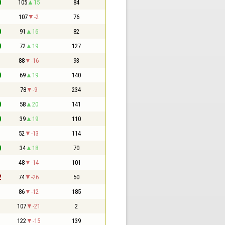
0
105
15
84
1
107
-2
76
0
91
16
82
0
72
19
127
1
88
-16
93
0
69
19
140
1
78
-9
234
0
58
20
141
0
39
19
110
1
52
-13
114
0
34
18
70
1
48
-14
101
2
74
-26
50
1
86
-12
185
1
107
-21
2
1
122
-15
139