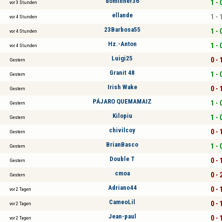
dominher36
1 - 
vor 3 Stunden
ellande
1 - 
vor 4 Stunden
23Barbosa55
1 - 
vor 4 Stunden
Hz.-Anton
1 - 
vor 4 Stunden
Luigi25
0 - 
Gestern
Granit 48
1 - 
Gestern
Irish Wake
0 - 
Gestern
PÁJARO QUEMAMAIZ
1 - 
Gestern
Kilopiu
1 - 
Gestern
chivilcoy
0 - 
Gestern
BrianBasco
1 - 
Gestern
Double T
0 - 
Gestern
cmoa
0 - 
Gestern
Adriano44
0 - 
vor 2 Tagen
CameoLil
0 - 
vor 2 Tagen
Jean-paul
0 - 
vor 2 Tagen