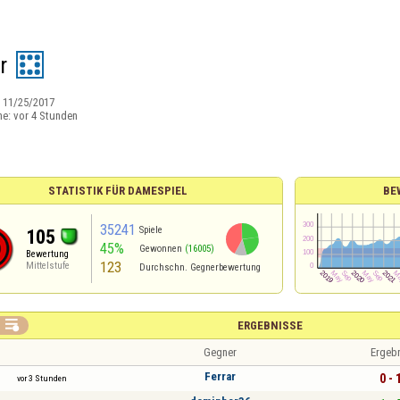
r
:
11/25/2017
ne:
vor 4 Stunden
STATISTIK FÜR DAMESPIEL
BE
35241
Spiele
105
45%
Gewonnen
(16005)
Bewertung
123
Mittelstufe
Durchschn. Gegnerbewertung

ERGEBNISSE
Gegner
Ergeb
Ferrar
0 - 
vor 3 Stunden