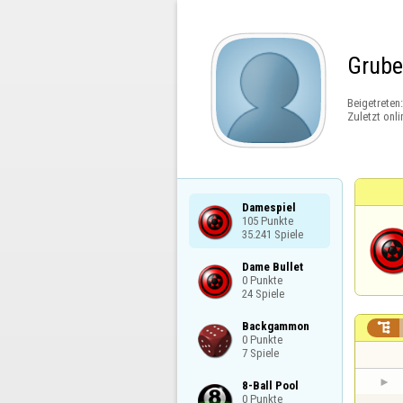
Grube
Beigetreten
Zuletzt onli
Damespiel

105 Punkte

35.241 Spiele
Dame Bullet

0 Punkte

24 Spiele
Backgammon


0 Punkte

7 Spiele
8-Ball Pool

0 Punkte
