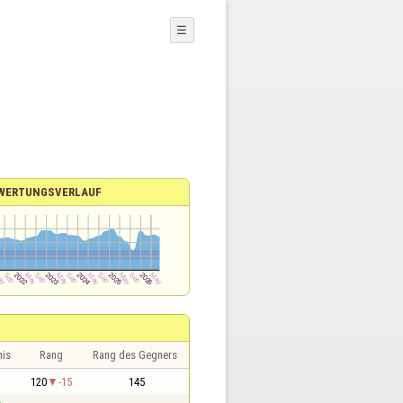
☰
WERTUNGSVERLAUF
nis
Rang
Rang des Gegners
1
120
-15
145