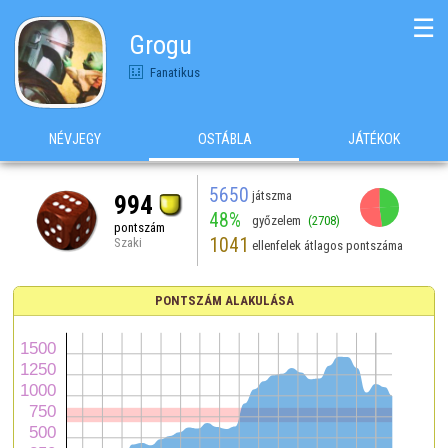
☰
Grogu
Fanatikus
NÉVJEGY
OSTÁBLA
JÁTÉKOK
5650
játszma
994
48%
győzelem
(2708)
pontszám
1041
Szaki
ellenfelek átlagos pontszáma
PONTSZÁM ALAKULÁSA