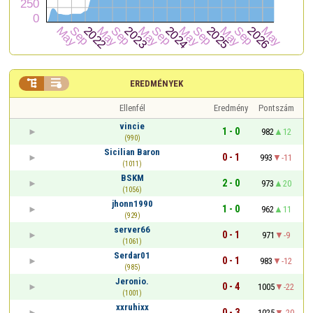


EREDMÉNYEK
Ellenfél
Eredmény
Pontszám
vincie
1 - 0
982
12
(990)
Sicilian Baron
0 - 1
993
-11
(1011)
BSKM
2 - 0
973
20
(1056)
jhonn1990
1 - 0
962
11
(929)
server66
0 - 1
971
-9
(1061)
Serdar01
0 - 1
983
-12
(985)
Jeronio.
0 - 4
1005
-22
(1001)
xxruhixx
0 - 3
1025
-20