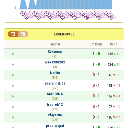


ERGEBNISSE
Gegner
Ergebnis
Rang
Ku4wesc
1 - 0
135
11
(23)
alexa200202
1 - 0
124
11
(0)
Nolito
0 - 1
140
-16
(136)
shuraimali07
0 - 1
151
-11
(265)
MAGDINA
0 - 1
162
-11
(266)
trebreh12
0 - 1
176
-14
(229)
Player86
0 - 1
190
-14
(226)
prpprajapat
1 - 0
180
10