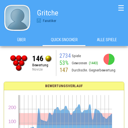
☰
Gritche
Fanatiker
ÜBER
QUICK SNOOKER
ALLE SPIELE
2734
Spiele
146
53%
Gewonnen
(1443)
Bewertung
147
Novize
Durchschn. Gegnerbewertung
BEWERTUNGSVERLAUF