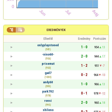


EREDMÉNYEK
Ellenfél
Eredmény
Pontszám
onlyplaystoned
1 - 0
954
13
(981)
-nino60-
2 - 0
944
17
(956)
prisemut
1 - 2
951
-7
(950)
gad7
0 - 2
964
-13
(1030)
andy60
1 - 0
966
13
(999)
park702
0 - 1
978
-12
(978)
ronsi
2 - 0
960
18
(995)
shileno
0 - 2
975
-15