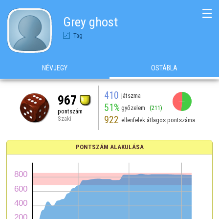
☰
Grey ghost
Tag
NÉVJEGY
OSTÁBLA
410
játszma
967
51%
győzelem
(211)
pontszám
922
Szaki
ellenfelek átlagos pontszáma
PONTSZÁM ALAKULÁSA